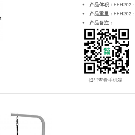
产品体积：
FFH202：
产品重量：
FFH202：
产品备注：
扫码查看手机端