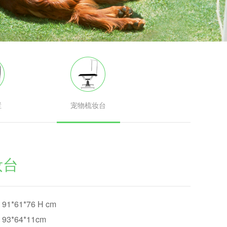
栏
宠物梳妆台
妆台
91*61*76 H cm
93*64*11cm