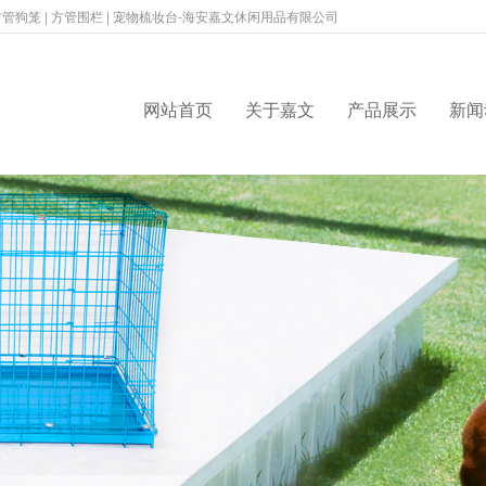
管狗笼 | 方管围栏 | 宠物梳妆台-海安嘉文休闲用品有限公司
网站首页
关于嘉文
产品展示
新闻