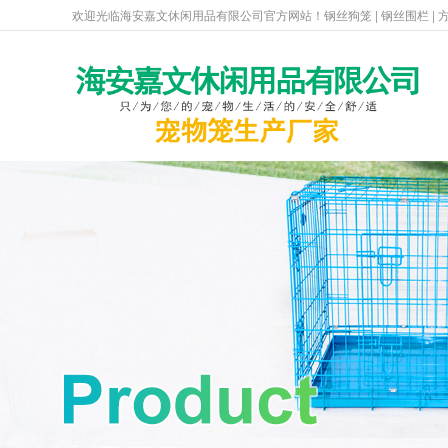
欢迎光临海安嘉文休闲用品有限公司官方网站！钢丝狗笼 | 钢丝围栏 | 方