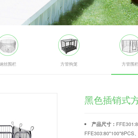
钢丝围栏
方管狗笼
方管围
黑色插销式方
产品尺寸：
FFE301:
FFE303:80*100*8PCS