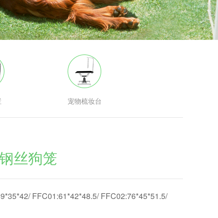
栏
宠物梳妆台
门钢丝狗笼
9*35*42/ FFC01:61*42*48.5/ FFC02:76*45*51.5/