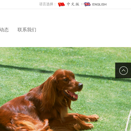
语言选择：
∷
动态
联系我们