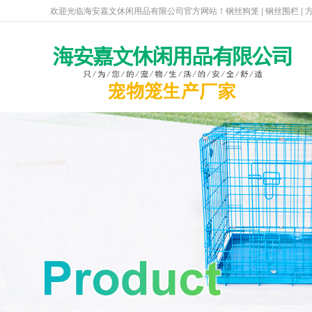
欢迎光临海安嘉文休闲用品有限公司官方网站！钢丝狗笼 | 钢丝围栏 | 方